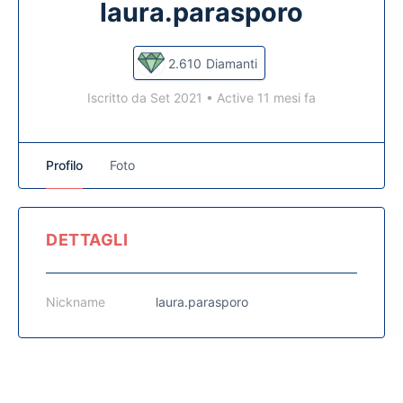
laura.parasporo
2.610
Diamanti
Iscritto da Set 2021
•
Active 11 mesi fa
Profilo
Foto
DETTAGLI
Nickname
laura.parasporo