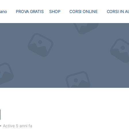
liano
PROVA GRATIS
SHOP
CORSI ONLINE
CORSI IN A
I
MASTER
BLOG
•
Active 5 anni fa