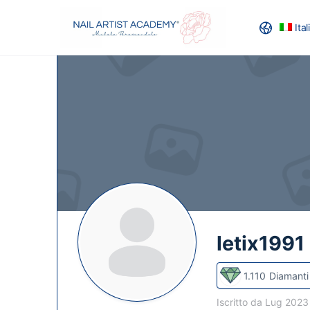
Ita
RECENSION
letix1991
1.110
Diamanti
Iscritto da Lug 202