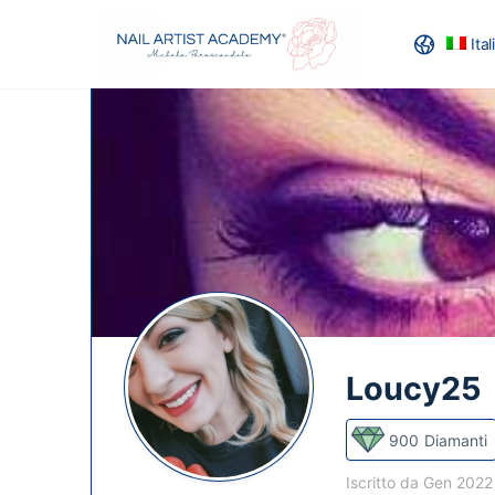
Ita
RECENSION
Loucy25
900
Diamanti
Iscritto da Gen 202