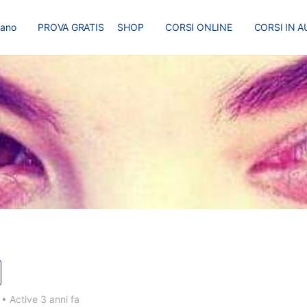
liano
PROVA GRATIS
SHOP
CORSI ONLINE
CORSI IN A
I
MASTER
BLOG
2
•
Active 3 anni fa