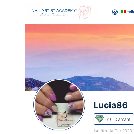
Ital
RECENSION
Lucia86
610
Diamanti
Iscritto da Dic 2020