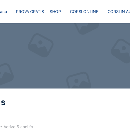
liano
PROVA GRATIS
SHOP
CORSI ONLINE
CORSI IN A
I
MASTER
BLOG
as
•
Active 5 anni fa