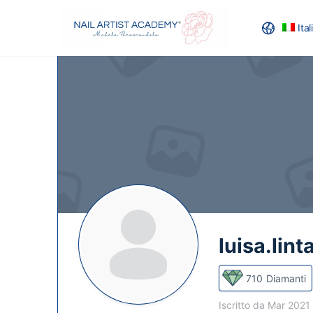
Ita
RECENSION
luisa.lint
710
Diamanti
Iscritto da Mar 2021