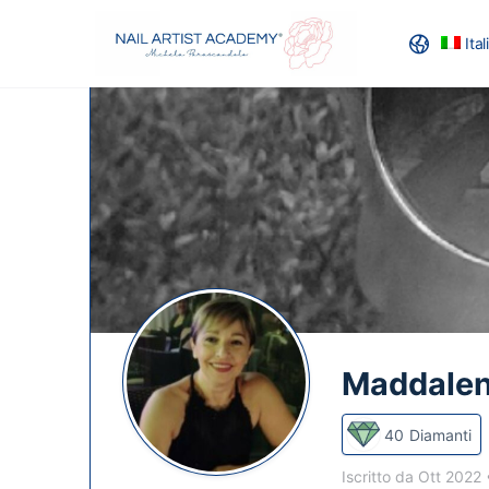
Ita
RECENSION
Maddale
40
Diamanti
Iscritto da Ott 2022