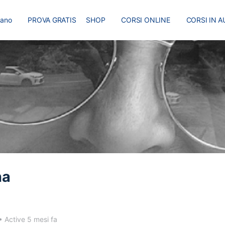
liano
PROVA GRATIS
SHOP
CORSI ONLINE
CORSI IN A
I
MASTER
BLOG
na
•
Active 5 mesi fa