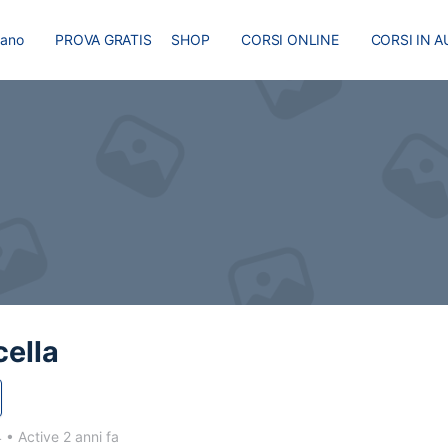
liano
PROVA GRATIS
SHOP
CORSI ONLINE
CORSI IN A
I
MASTER
BLOG
ella
4
•
Active 2 anni fa