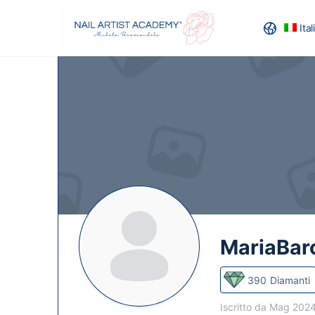
Ita
RECENSION
MariaBarc
390
Diamanti
Iscritto da Mag 202