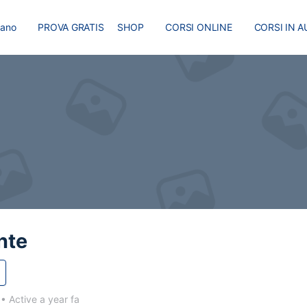
liano
PROVA GRATIS
SHOP
CORSI ONLINE
CORSI IN A
I
MASTER
BLOG
nte
5
•
Active a year fa