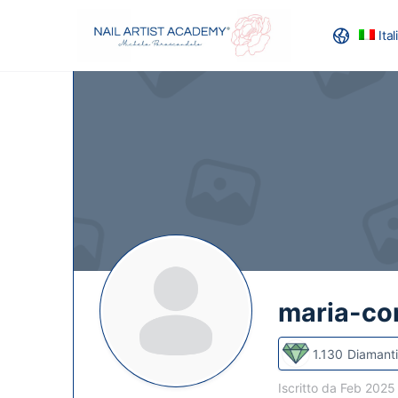
Ita
RECENSION
maria-co
1.130
Diamanti
Iscritto da Feb 202