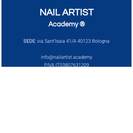
NAIL ARTIST
Academy ®
SEDE:
via Sant’Isaia 41/A 40123 Bologna
info@nailartist.academy
P.IVA IT03807631209
Privacy Policy
|
Cookie Policy
Termini e Condizioni
RIMANIAMO IN CONTATTO