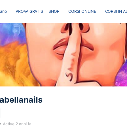
liano
PROVA GRATIS
SHOP
CORSI ONLINE
CORSI IN A
I
MASTER
BLOG
bellanails
•
Active 2 anni fa