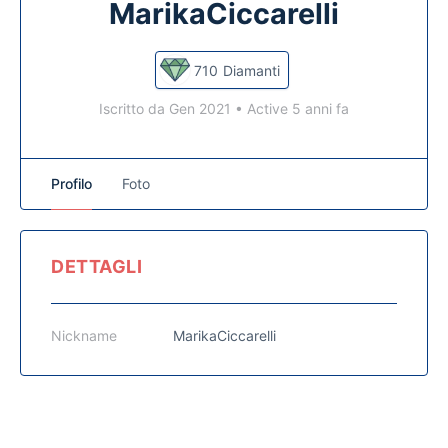
MarikaCiccarelli
710
Diamanti
Iscritto da Gen 2021
•
Active 5 anni fa
Profilo
Foto
DETTAGLI
Nickname
MarikaCiccarelli