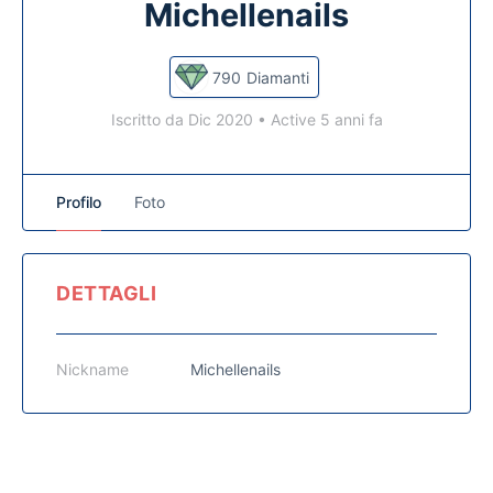
Michellenails
790
Diamanti
Iscritto da Dic 2020
•
Active 5 anni fa
Profilo
Foto
DETTAGLI
Nickname
Michellenails