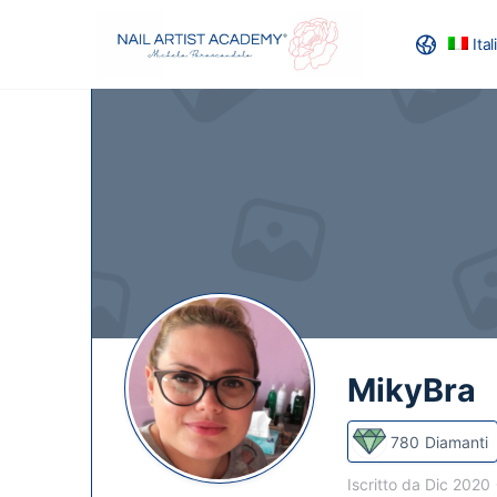
Ita
RECENSION
MikyBra
780
Diamanti
Iscritto da Dic 2020