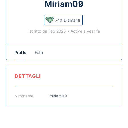
Miriam09
740
Diamanti
Iscritto da Feb 2025
•
Active a year fa
Profilo
Foto
DETTAGLI
Nickname
miriam09