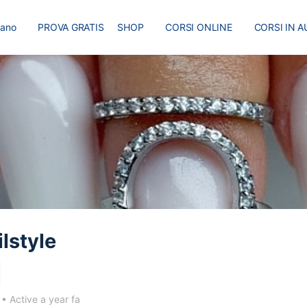
liano
PROVA GRATIS
SHOP
CORSI ONLINE
CORSI IN A
I
MASTER
BLOG
lstyle
3
•
Active a year fa