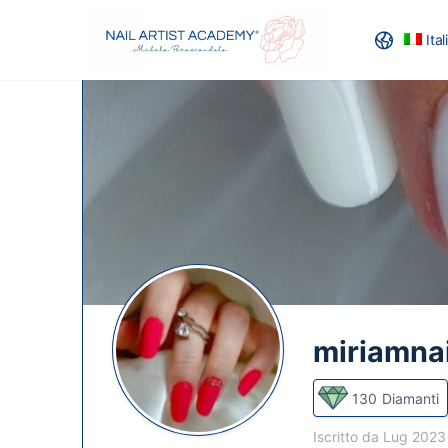
Ita
RECENSION
miriamnai
130
Diamanti
Iscritto da Lug 202