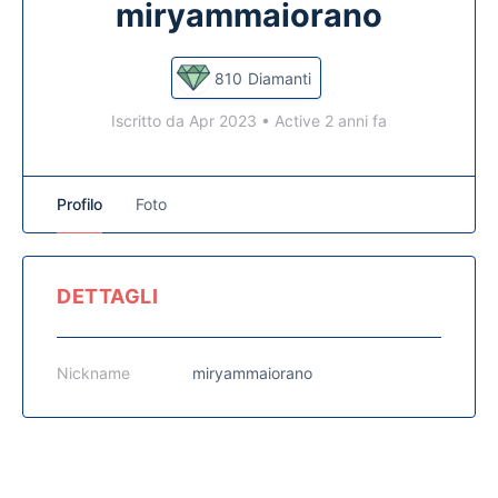
miryammaiorano
810
Diamanti
Iscritto da Apr 2023
•
Active 2 anni fa
Profilo
Foto
DETTAGLI
Nickname
miryammaiorano