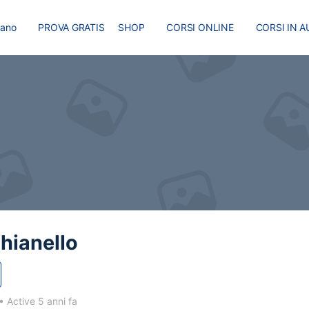
liano
PROVA GRATIS
SHOP
CORSI ONLINE
CORSI IN A
I
MASTER
BLOG
hianello
•
Active 5 anni fa