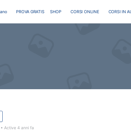
liano
PROVA GRATIS
SHOP
CORSI ONLINE
CORSI IN A
I
MASTER
BLOG
0
•
Active 4 anni fa