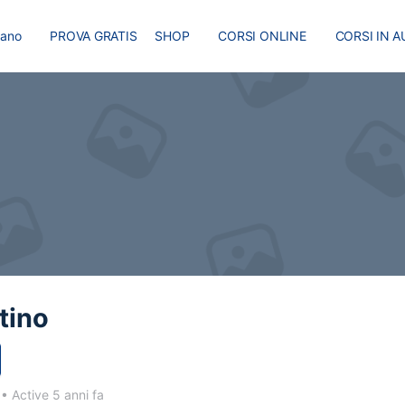
liano
PROVA GRATIS
SHOP
CORSI ONLINE
CORSI IN A
I
MASTER
BLOG
tino
1
•
Active 5 anni fa