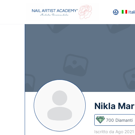
Ita
RECENSION
Nikla Mar
700
Diamanti
Iscritto da Ago 202