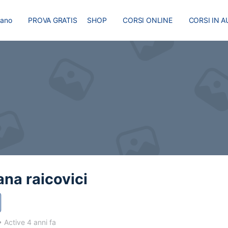
liano
PROVA GRATIS
SHOP
CORSI ONLINE
CORSI IN A
I
MASTER
BLOG
na raicovici
•
Active 4 anni fa