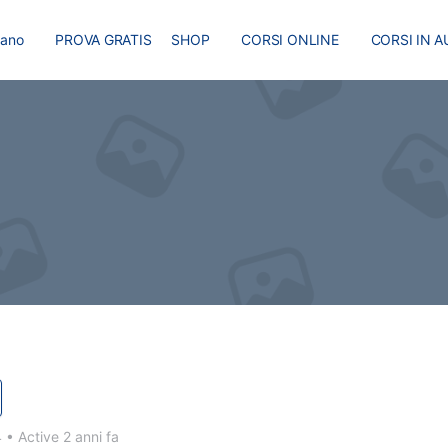
liano
PROVA GRATIS
SHOP
CORSI ONLINE
CORSI IN A
I
MASTER
BLOG
4
•
Active 2 anni fa