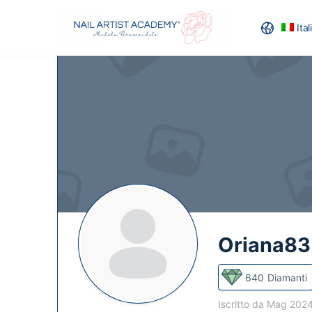
Ita
RECENSION
Oriana83
640
Diamanti
Iscritto da Mag 202