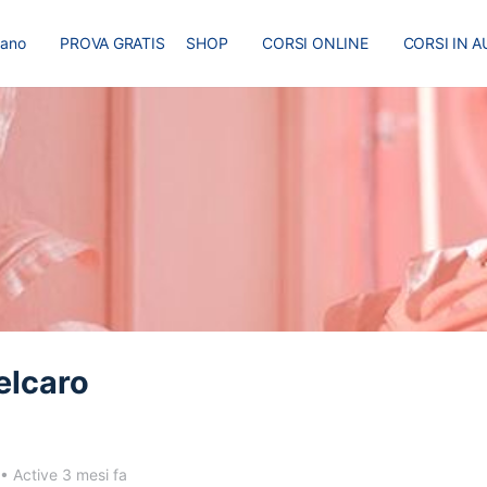
liano
PROVA GRATIS
SHOP
CORSI ONLINE
CORSI IN A
I
MASTER
BLOG
elcaro
•
Active 3 mesi fa