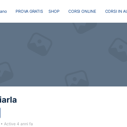
liano
PROVA GRATIS
SHOP
CORSI ONLINE
CORSI IN A
I
MASTER
BLOG
iarla
1
•
Active 4 anni fa