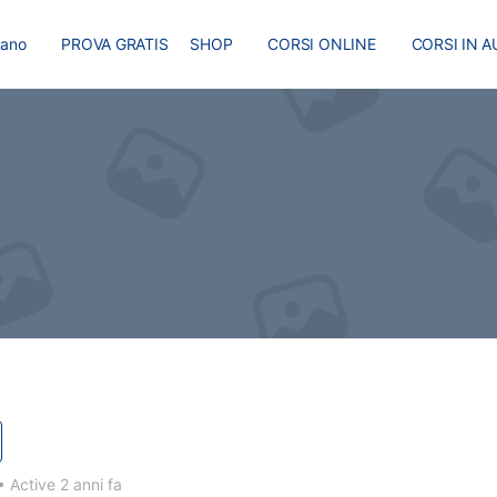
liano
PROVA GRATIS
SHOP
CORSI ONLINE
CORSI IN A
I
MASTER
BLOG
•
Active 2 anni fa