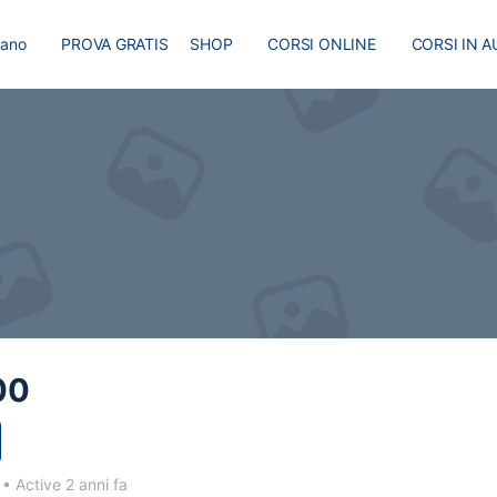
liano
PROVA GRATIS
SHOP
CORSI ONLINE
CORSI IN A
I
MASTER
BLOG
00
3
•
Active 2 anni fa