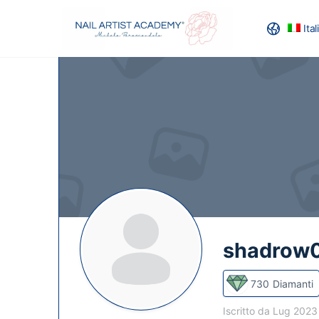
Ita
RECENSION
shadrow
730
Diamanti
Iscritto da Lug 202