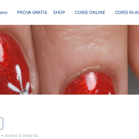
liano
PROVA GRATIS
SHOP
CORSI ONLINE
CORSI IN A
I
MASTER
BLOG
i
0
•
Active 5 mesi fa