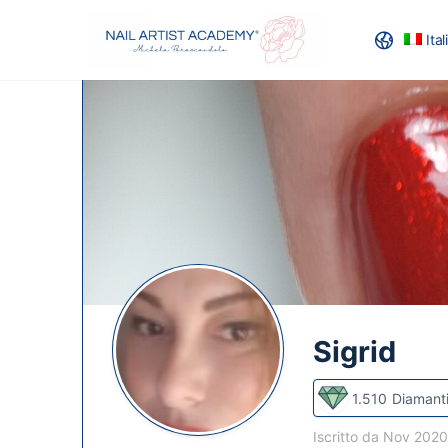
Ita
RECENSION
Sigrid
1.510
Diamant
Iscritto da Nov 202