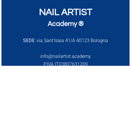
NAIL ARTIST
Academy ®
SEDE:
via Sant’Isaia 41/A 40123 Bologna
info@nailartist.academy
P.IVA IT03807631209
Privacy Policy
|
Cookie Policy
Termini e Condizioni
RIMANIAMO IN CONTATTO