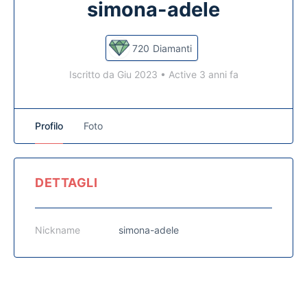
simona-adele
720
Diamanti
Iscritto da Giu 2023
•
Active 3 anni fa
Profilo
Foto
DETTAGLI
Nickname
simona-adele