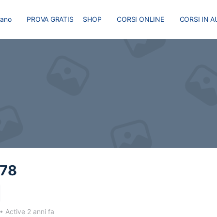
liano
PROVA GRATIS
SHOP
CORSI ONLINE
CORSI IN A
I
MASTER
BLOG
978
•
Active 2 anni fa