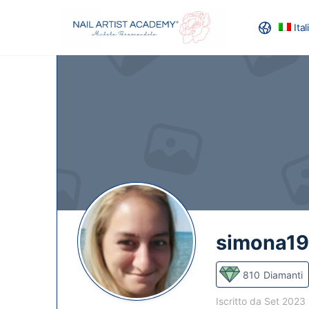
Ita
RECENSION
simona1
810
Diamanti
Iscritto da Set 2023