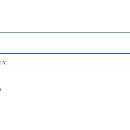
978
i