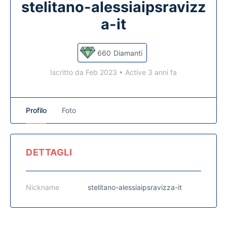
stelitano-alessiaipsravizz
a-it
660
Diamanti
Iscritto da Feb 2023
•
Active 3 anni fa
Profilo
Foto
DETTAGLI
Nickname
stelitano-alessiaipsravizza-it