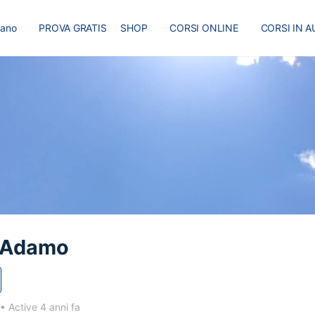
liano
PROVA GRATIS
SHOP
CORSI ONLINE
CORSI IN A
I
MASTER
BLOG
 Adamo
•
Active 4 anni fa