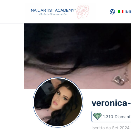
Ita
RECENSION
veronica
1.310
Diamant
Iscritto da Set 2024