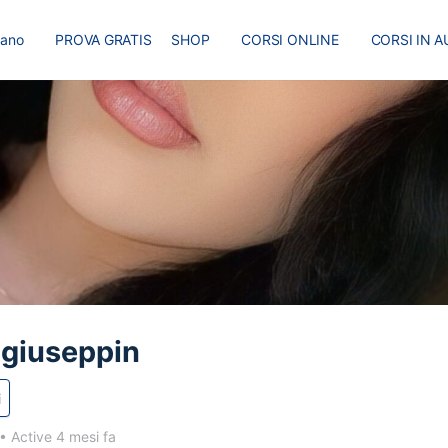
liano
PROVA GRATIS
SHOP
CORSI ONLINE
CORSI IN A
I
MASTER
BLOG
-giuseppin
i
•
Active 4 mesi fa