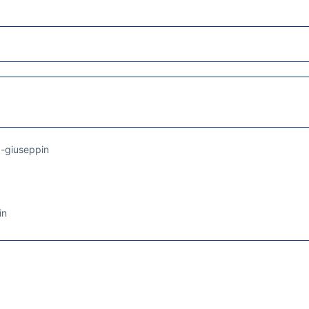
a-giuseppin
a
in