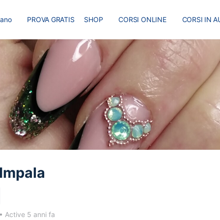
liano
PROVA GRATIS
SHOP
CORSI ONLINE
CORSI IN A
I
MASTER
BLOG
 Impala
•
Active 5 anni fa