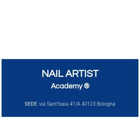
NAIL ARTIST
Academy ®
SEDE:
via Sant’Isaia 41/A 40123 Bologna
info@nailartist.academy
P.IVA IT03807631209