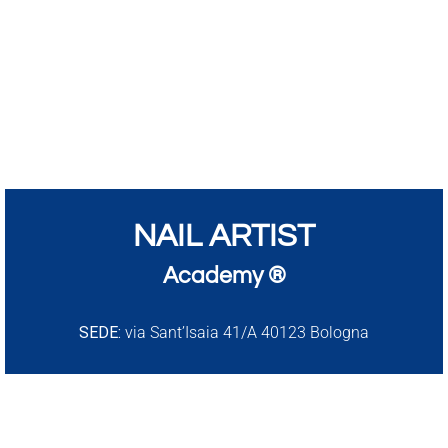
NAIL ARTIST
Academy ®
SEDE:
via Sant’Isaia 41/A 40123 Bologna
info@nailartist.academy
P.IVA IT03807631209