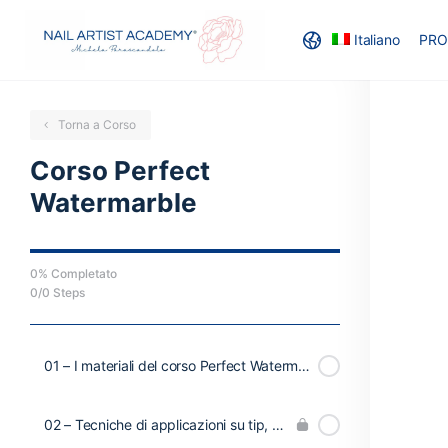
Italiano
PRO
Torna a Corso
Corso Perfect
Watermarble
0% Completato
0/0 Steps
01 – I materiali del corso Perfect Watermarble
02 – Tecniche di applicazioni su tip, su unghie e differenti stili di marmorizzazioni