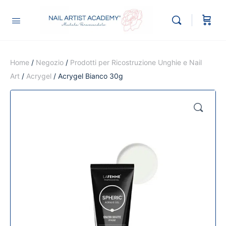
Home
/
Negozio
/
Prodotti per Ricostruzione Unghie e Nail
Art
/
Acrygel
/ Acrygel Bianco 30g
🔍