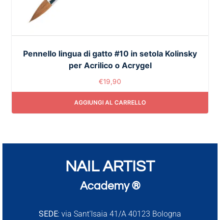
Pennello lingua di gatto #10 in setola Kolinsky
per Acrilico o Acrygel
€
19,90
AGGIUNGI AL CARRELLO
NAIL ARTIST
Academy ®
SEDE:
via Sant’Isaia 41/A 40123 Bologna