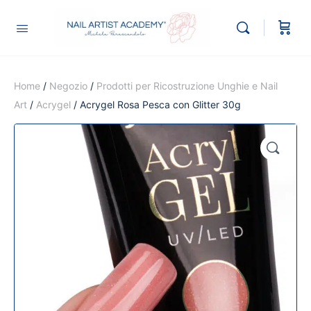
Home
/
Negozio
/
Prodotti per Ricostruzione Unghie e Nail
Art
/
Acrygel
/ Acrygel Rosa Pesca con Glitter 30g
🔍