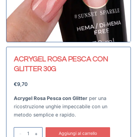
ACRYGEL ROSA PESCA CON
GLITTER 30G
€
9,70
Acrygel Rosa Pesca con Glitter
per una
ricostruzione unghie impeccabile con un
metodo semplice e rapido.
-
+
Aggiungi al carrello