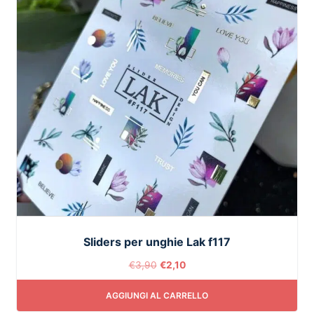
Sliders per unghie Lak f117
€
3,90
€
2,10
AGGIUNGI AL CARRELLO