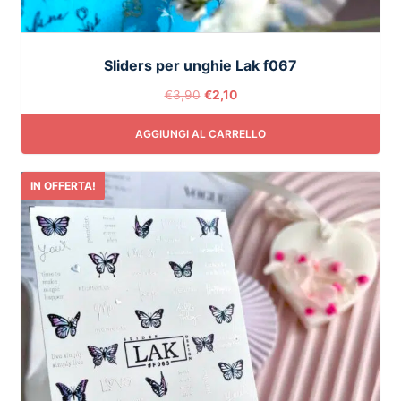
Sliders per unghie Lak f067
€
3,90
€
2,10
AGGIUNGI AL CARRELLO
IN OFFERTA!