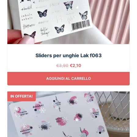
Sliders per unghie Lak f063
€
3,90
€
2,10
AGGIUNGI AL CARRELLO
IN OFFERTA!