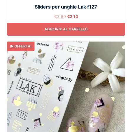
Sliders per unghie Lak f127
€
3,90
€
2,10
AGGIUNGI AL CARRELLO
IN OFFERTA!