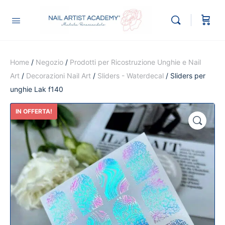
Home
/
Negozio
/
Prodotti per Ricostruzione Unghie e Nail
Art
/
Decorazioni Nail Art
/
Sliders - Waterdecal
/ Sliders per
unghie Lak f140
IN OFFERTA!
🔍