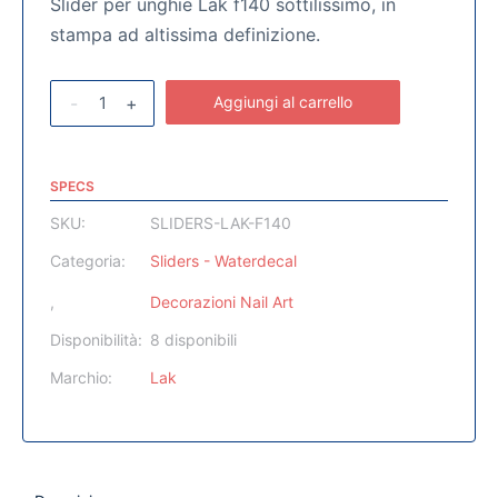
Slider per unghie Lak f140 sottilissimo, in
stampa ad altissima definizione.
-
+
Aggiungi al carrello
SPECS
SKU:
SLIDERS-LAK-F140
Categoria:
Sliders - Waterdecal
,
Decorazioni Nail Art
Disponibilità:
8 disponibili
Marchio:
Lak