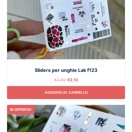
Sliders per unghie Lak f123
€
3,90
€
2,10
AGGIUNGI AL CARRELLO
IN OFFERTA!