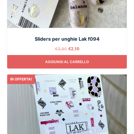
Sliders per unghie Lak f094
€
3,90
€
2,10
AGGIUNGI AL CARRELLO
IN OFFERTA!