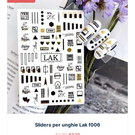
Sliders per unghie Lak f006
€
3,90
€
2,10