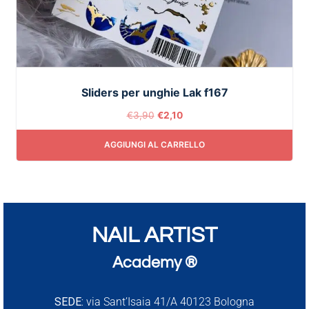
Sliders per unghie Lak f167
€
3,90
€
2,10
AGGIUNGI AL CARRELLO
NAIL ARTIST
Academy ®
SEDE:
via Sant’Isaia 41/A 40123 Bologna