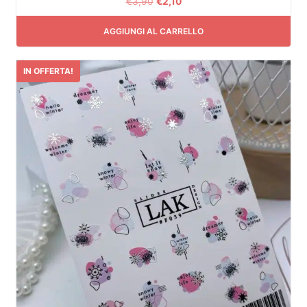
€
3,90
€
2,10
AGGIUNGI AL CARRELLO
IN OFFERTA!