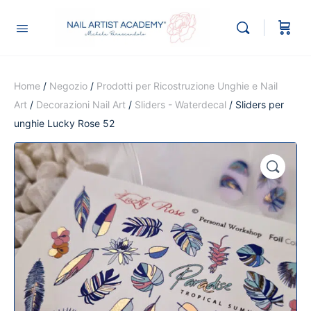
Home
/
Negozio
/
Prodotti per Ricostruzione Unghie e Nail
Art
/
Decorazioni Nail Art
/
Sliders - Waterdecal
/ Sliders per
unghie Lucky Rose 52
🔍