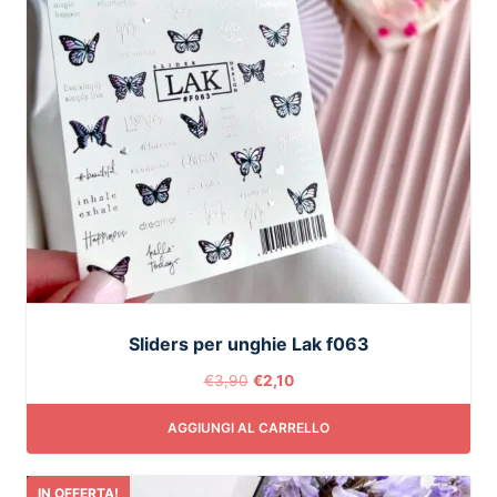
Sliders per unghie Lak f063
€
3,90
€
2,10
AGGIUNGI AL CARRELLO
IN OFFERTA!