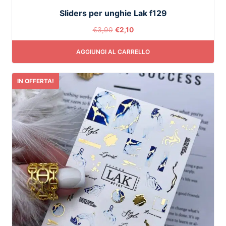
Sliders per unghie Lak f129
€
3,90
€
2,10
AGGIUNGI AL CARRELLO
IN OFFERTA!