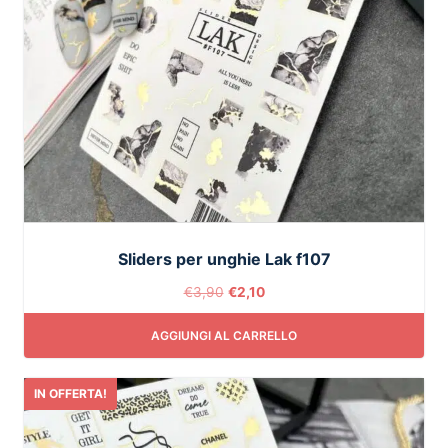
Sliders per unghie Lak f107
€
3,90
€
2,10
AGGIUNGI AL CARRELLO
IN OFFERTA!