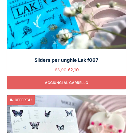
Sliders per unghie Lak f067
€
3,90
€
2,10
AGGIUNGI AL CARRELLO
IN OFFERTA!