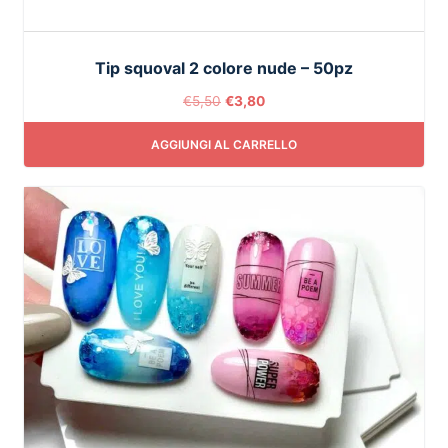
Tip squoval 2 colore nude – 50pz
€
5,50
€
3,80
AGGIUNGI AL CARRELLO