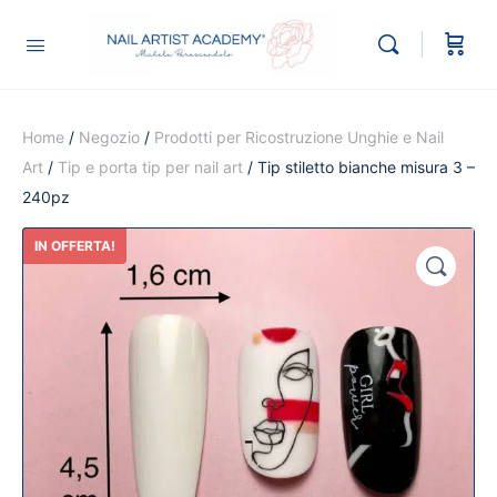
Home
/
Negozio
/
Prodotti per Ricostruzione Unghie e Nail
Art
/
Tip e porta tip per nail art
/ Tip stiletto bianche misura 3 –
240pz
IN OFFERTA!
🔍