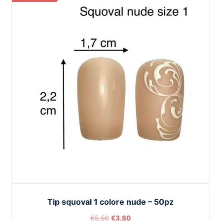
Tip squoval 1 colore nude – 50pz
€
5,50
€
3,80