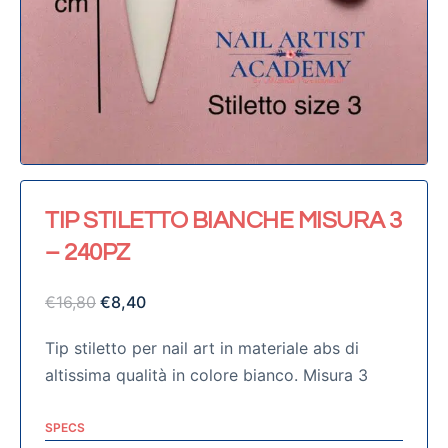
TIP STILETTO BIANCHE MISURA 3
– 240PZ
€
16,80
€
8,40
Tip stiletto per nail art in materiale abs di
altissima qualità in colore bianco. Misura 3
SPECS