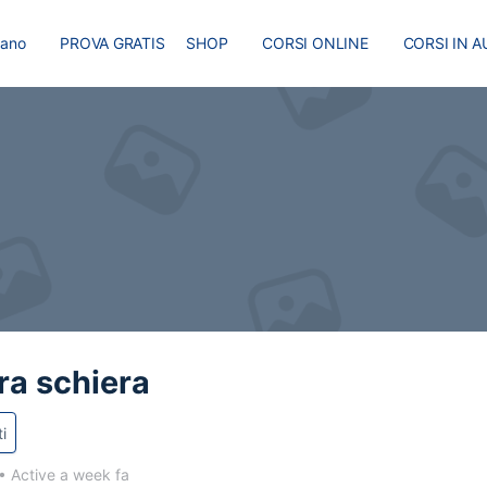
liano
PROVA GRATIS
SHOP
CORSI ONLINE
CORSI IN A
I
MASTER
BLOG
ra schiera
i
•
Active a week fa