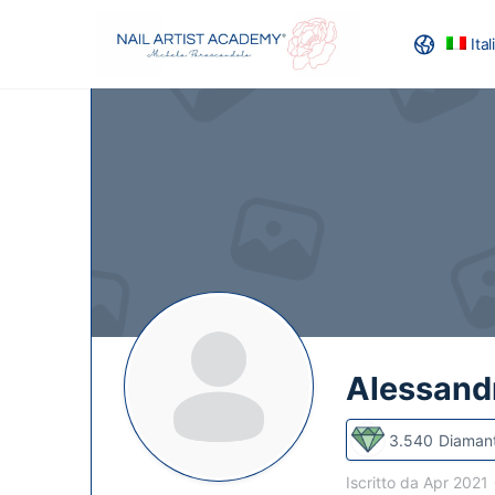
Ita
RECENSION
Alessand
3.540
Diamant
Iscritto da Apr 2021