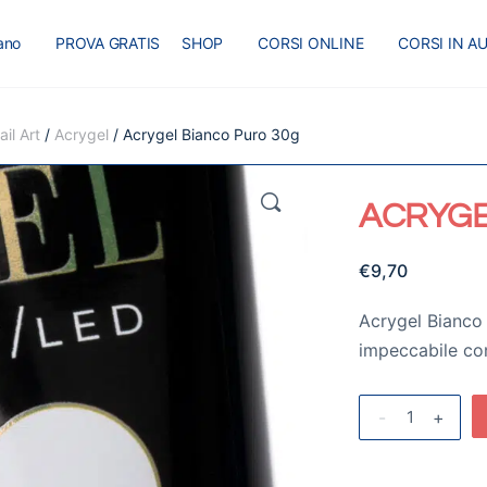
iano
PROVA GRATIS
SHOP
CORSI ONLINE
CORSI IN A
I
MASTER
BLOG
il Art
/
Acrygel
/ Acrygel Bianco Puro 30g
🔍
ACRYGE
€
9,70
Acrygel Bianco 
impeccabile co
-
+