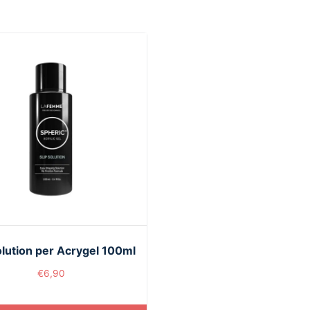
olution per Acrygel 100ml
€
6,90