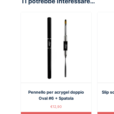
Ti potrebbe interessare…
Pennello per acrygel doppio
Slip s
Oval #6 + Spatola
€
12,90