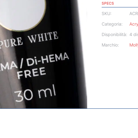
SPECS
SKU:
ACR
Categoria:
Acr
Disponibilità:
4 di
Marchio:
Moll