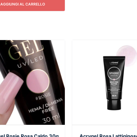
AGGIUNGI AL CARRELLO
el Rosie Rosa Caldo 30g
Acrygel Rosa Lattiginos