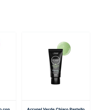
o con
Acrygel Verde Chiaro Pastello