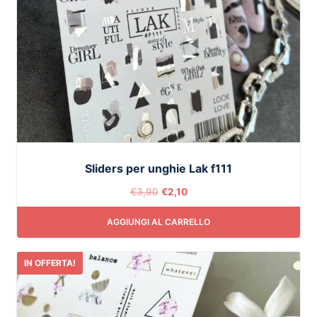
Sliders per unghie Lak f111
€
3,90
€
2,10
AGGIUNGI AL CARRELLO
IN OFFERTA!