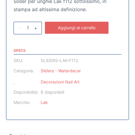
Slider per unghie Lak f112 sottilissimo, in
stampa ad altissima definizione.
-
+
Aggiungi al carrello
SPECS
SKU:
SLIDERS-LAK-F112
Categoria:
Sliders - Waterdecal
,
Decorazioni Nail Art
Disponibilità:
8 disponibili
Marchio:
Lak