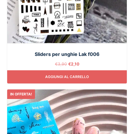
Sliders per unghie Lak f006
€
3,90
€
2,10
AGGIUNGI AL CARRELLO
IN OFFERTA!