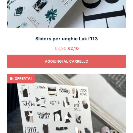
Sliders per unghie Lak f113
€
3,90
€
2,10
AGGIUNGI AL CARRELLO
IN OFFERTA!