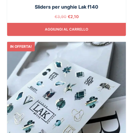
Sliders per unghie Lak f140
€
3,90
€
2,10
AGGIUNGI AL CARRELLO
IN OFFERTA!