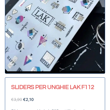
SLIDERS PER UNGHIE LAK F112
€
3,90
€
2,10