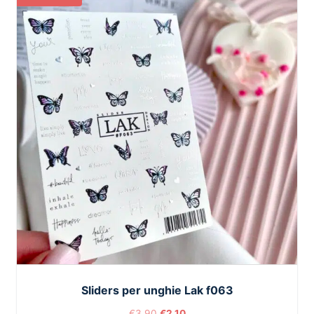
Sliders per unghie Lak f063
€
3,90
€
2,10