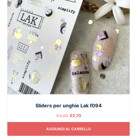
Sliders per unghie Lak f094
€
3,90
€
2,10
AGGIUNGI AL CARRELLO