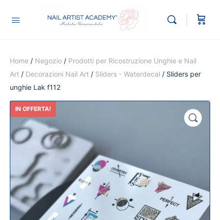
Home
/
Negozio
/
Prodotti per Ricostruzione Unghie e Nail
Art
/
Decorazioni Nail Art
/
Sliders - Waterdecal
/ Sliders per
unghie Lak f112
IN OFFERTA!
🔍