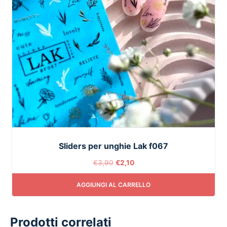
Sliders per unghie Lak f067
€
3,90
€
2,10
AGGIUNGI AL CARRELLO
Prodotti correlati