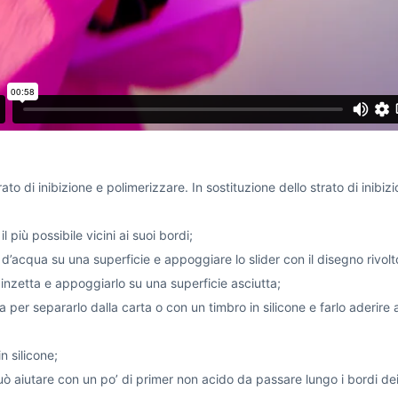
to di inibizione e polimerizzare. In sostituzione dello strato di inibi
l più possibile vicini ai suoi bordi;
’acqua su una superficie e appoggiare lo slider con il disegno rivolto
pinzetta e appoggiarlo su una superficie asciutta;
per separarlo dalla carta o con un timbro in silicone e farlo aderire al
n silicone;
può aiutare con un po’ di primer non acido da passare lungo i bordi dei