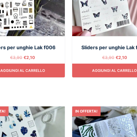
ers per unghie Lak f006
Sliders per unghie Lak
€
3,90
€
2,10
€
3,90
€
2,10
AGGIUNGI AL CARRELLO
AGGIUNGI AL CARRELLO
TA!
IN OFFERTA!