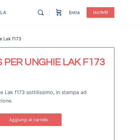
Iscriviti
ULA
Entra
ie Lak f173
 PER UNGHIE LAK F173
ie Lak f173 sottilissimo, in stampa ad
zione.
Aggiungi al carrello