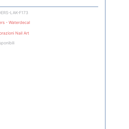
DERS-LAK-F173
ers - Waterdecal
razioni Nail Art
sponibili