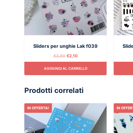
Sliders per unghie Lak f039
Slid
€
3,90
€
2,10
AGGIUNGI AL CARRELLO
Prodotti correlati
IN OFFERTA!
IN OFFER