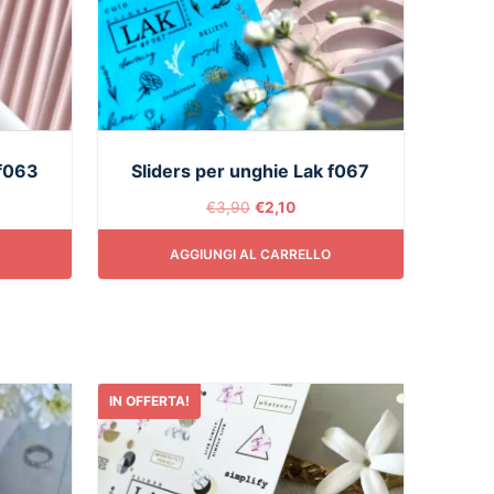
 f063
Sliders per unghie Lak f067
€
3,90
€
2,10
AGGIUNGI AL CARRELLO
IN OFFERTA!