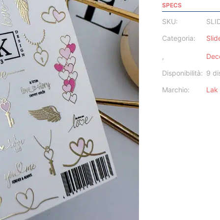
SPECS
SKU:
SLI
Categoria:
Slid
,
Deco
Disponibilità:
9 di
Marchio:
Lak