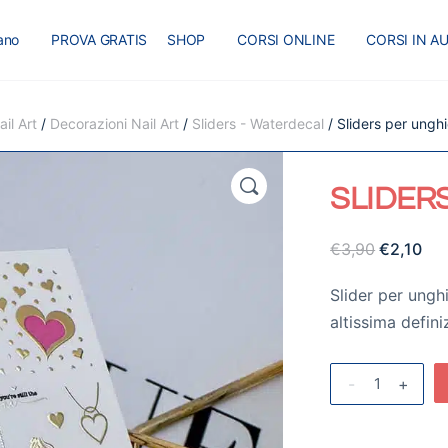
iano
PROVA GRATIS
SHOP
CORSI ONLINE
CORSI IN A
I
MASTER
BLOG
il Art
/
Decorazioni Nail Art
/
Sliders - Waterdecal
/ Sliders per ungh
🔍
SLIDERS
€
3,90
€
2,10
Slider per ungh
altissima defini
-
+