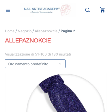
Home
/
Negozio
/
Allepaznokcie
/ Pagina 2
ALLEPAZNOKCIE
Visualizzazione di 51-100 di 180 risultati